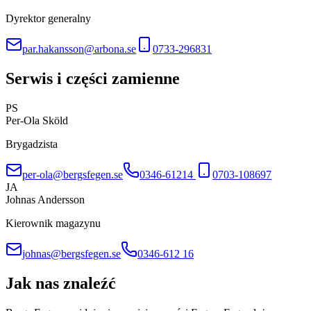
Dyrektor generalny
par.hakansson@arbona.se
0733-296831
Serwis i części zamienne
PS
Per-Ola Sköld
Brygadzista
per-ola@bergsfegen.se
0346-61214
0703-108697
JA
Johnas Andersson
Kierownik magazynu
johnas@bergsfegen.se
0346-612 16
Jak nas znaleźć