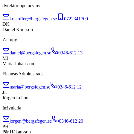
dyrektor operacyjny
kristoffer@bergsfegen.se
0722341700
DK
Daniel Karlsson
Zakupy
daniel@bergsfegen.se
0346-612 13
MJ
Maria Johansson
Finanse/Administracja
maria@bergsfegen.se
0346-612 12
JL
Jörgen Leijon
Inżynieria
jorgen@bergsfegen.se
0346-612 20
PH
Pär Håkansson