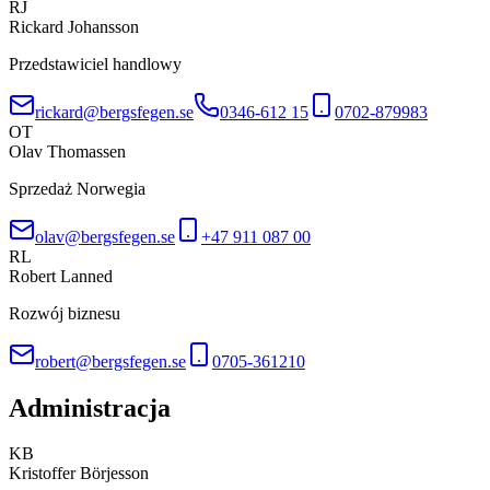
RJ
Rickard Johansson
Przedstawiciel handlowy
rickard@bergsfegen.se
0346-612 15
0702-879983
OT
Olav Thomassen
Sprzedaż Norwegia
olav@bergsfegen.se
+47 911 087 00
RL
Robert Lanned
Rozwój biznesu
robert@bergsfegen.se
0705-361210
Administracja
KB
Kristoffer Börjesson